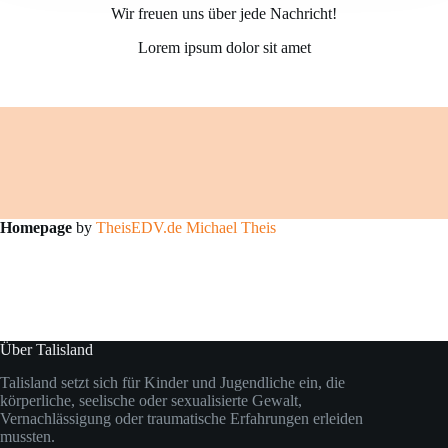
Wir freuen uns über jede Nachricht!
Lorem ipsum dolor sit amet
Homepage
by
TheisEDV.de Michael Theis
Über Talisland
Talisland setzt sich für Kinder und Jugendliche ein, die
körperliche, seelische oder sexualisierte Gewalt,
Vernachlässigung oder traumatische Erfahrungen erleiden
mussten.