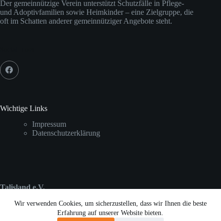
Der gemeinnützige Verein unterstützt Schutzfälle in Pflege-
und Adoptivfamilien sowie Heimkinder – eine Zielgruppe, die
oft im Schatten anderer gemeinnütziger Angebote steht.
Social Icons
Wichtige Links
Impressum
Datenschutzerklärung
Talisland e.V.
c/o Thomas Konder
Wir verwenden Cookies, um sicherzustellen, dass wir Ihnen die beste
Prälat-Benz-Str. 27
Erfahrung auf unserer Website bieten.
54634 Bitburg