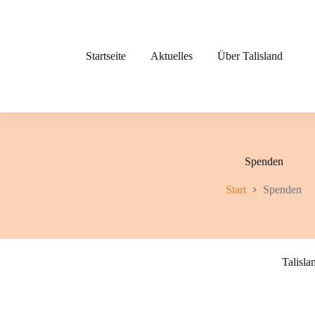
Zum
Inhalt
springen
Startseite
Aktuelles
Über Talisland
Spenden
Start
Spenden
Talisla