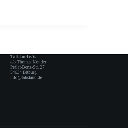
Talisland e.V.
c/o Thomas Konder
Prälat-Benz-Str. 27
54634 Bitburg
info@talisland.de