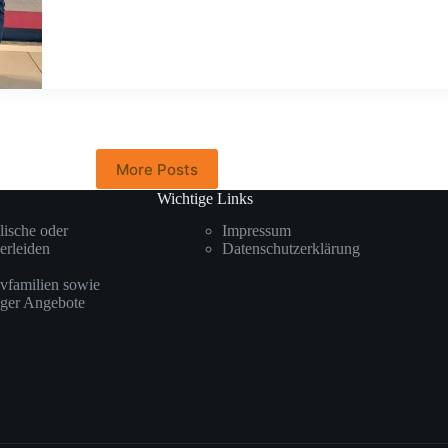
More Posts
Wichtige Links
elische oder
Impressum
erleiden
Datenschutzerklärung
ivfamilien sowie
iger Angebote