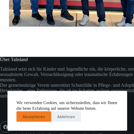
Über Talisland
Talisland setzt sich für Kinder und Jugendliche ein, die körperliche, se
sexualisierte Gewalt, Vernachlässigung oder traumatische Erfahrungen 
mussten.
Der gemeinnützige Verein unterstützt Schutzfälle in Pflege- und Adopt
Heimkinder – eine Zielgruppe, die oft im Schatten anderer gemeinnütz
steht.
Wir verwenden Cookies, um sicherzustellen, dass wir Ihnen
die beste Erfahrung auf unserer Website bieten.
Social Icons
Akzeptieren
Ablehnen