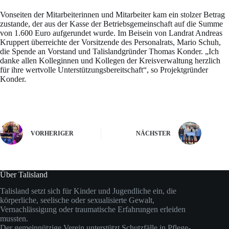
Vonseiten der Mitarbeiterinnen und Mitarbeiter kam ein stolzer Betrag
zustande, der aus der Kasse der Betriebsgemeinschaft auf die Summe
von 1.600 Euro aufgerundet wurde. Im Beisein von Landrat Andreas
Kruppert überreichte der Vorsitzende des Personalrats, Mario Schuh,
die Spende an Vorstand und Talislandgründer Thomas Konder. „Ich
danke allen Kolleginnen und Kollegen der Kreisverwaltung herzlich
für ihre wertvolle Unterstützungsbereitschaft“, so Projektgründer
Konder.
VORHERIGER
NÄCHSTER
Über Talisland
Talisland setzt sich für Kinder und Jugendliche ein, die
körperliche, seelische oder sexualisierte Gewalt,
Vernachlässigung oder traumatische Erfahrungen erleiden
mussten.
Der gemeinnützige Verein unterstützt Schutzfälle in Pflege-