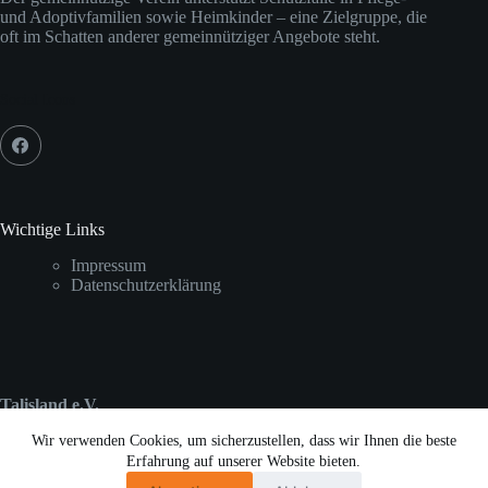
und Adoptivfamilien sowie Heimkinder – eine Zielgruppe, die
oft im Schatten anderer gemeinnütziger Angebote steht.
Social Icons
Wichtige Links
Impressum
Datenschutzerklärung
Talisland e.V.
c/o Thomas Konder
Wir verwenden Cookies, um sicherzustellen, dass wir Ihnen die beste
Prälat-Benz-Str. 27
Erfahrung auf unserer Website bieten.
54634 Bitburg
info@talisland.de