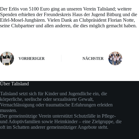
Der Erlös von 5100 Euro ging an unseren Verein Talisland; weitere
Spenden erhielten der Freundeskreis Haus der Jugend Bitburg und die
Eifel-Mosel-Jungbären. Vielen Dank an Clubpräsident Florian Notte,
seine Clubpartner und allen anderen, die dies möglich gemacht haben.
VORHERIGER
NÄCHSTER
Über Talisland
Talisland setzt sich für Kinder und Jugendliche ein, die
körperliche, seelische oder sexualisierte Gewalt,
Vernachlässigung oder traumatische Erfahrungen erleiden
mussten.
Der gemeinnützige Verein unterstützt Schutzfälle in Pflege-
und Adoptivfamilien sowie Heimkinder – eine Zielgruppe, die
oft im Schatten anderer gemeinnütziger Angebote steht.